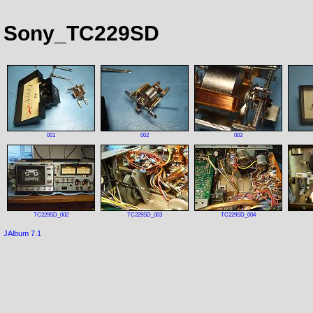
Sony_TC229SD
001
002
003
TC229SD_002
TC229SD_003
TC229SD_004
JAlbum 7.1