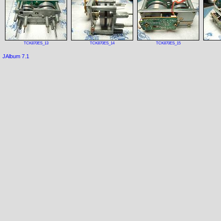
TCK870ES_13
TCK870ES_14
TCK870ES_15
JAlbum 7.1