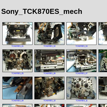
Sony_TCK870ES_mech
TCK870ES_01
TCK870ES_02
TCK870ES_03
TCK870ES_05
TCK870ES_06
TCK870ES_07
TCK870ES_09
TCK870ES_10
TCK870ES_11